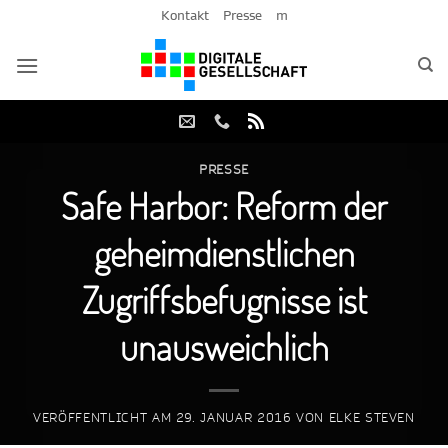
Zum
Kontakt
Presse
m
Inhalt
springen
PRESSE
Safe Harbor: Reform der
geheimdienstlichen
Zugriffsbefugnisse ist
unausweichlich
VERÖFFENTLICHT AM
29. JANUAR 2016
VON
ELKE STEVEN