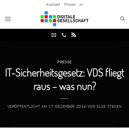
Zum
Kontakt
Presse
m
Inhalt
springen
PRESSE
IT-Sicherheitsgesetz: VDS fliegt
raus – was nun?
VERÖFFENTLICHT AM
17. DEZEMBER 2014
VON
ELKE STEVEN