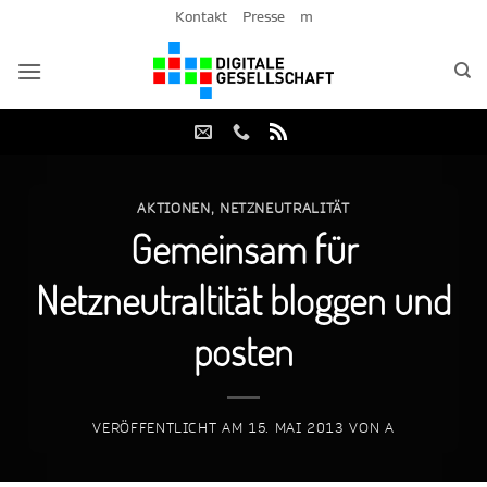
Zum
Kontakt
Presse
m
Inhalt
springen
AKTIONEN
,
NETZNEUTRALITÄT
Gemeinsam für
Netzneutraltität bloggen und
posten
VERÖFFENTLICHT AM
15. MAI 2013
VON
A