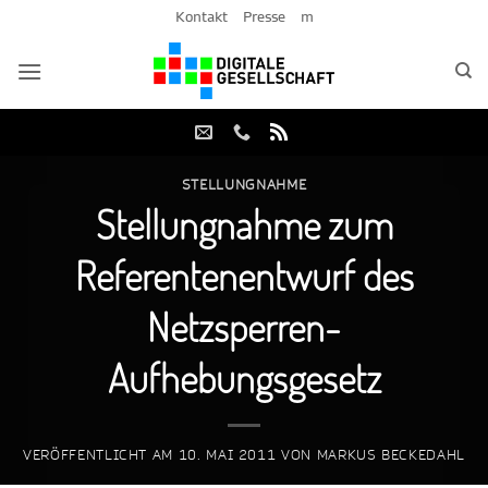
Zum
Kontakt
Presse
m
Inhalt
springen
STELLUNGNAHME
Stellungnahme zum
Referentenentwurf des
Netzsperren-
Aufhebungsgesetz
VERÖFFENTLICHT AM
10. MAI 2011
VON
MARKUS BECKEDAHL