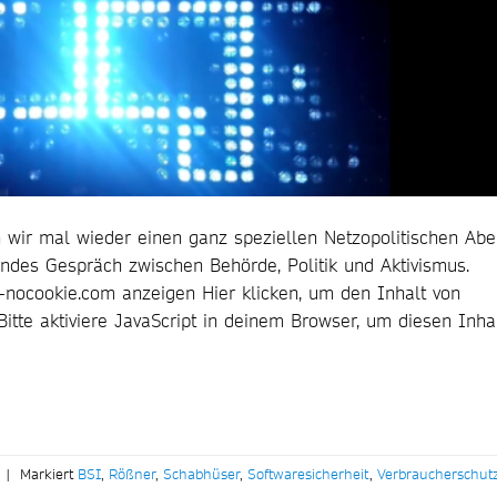
wir mal wieder einen ganz speziellen Netzopolitischen Ab
endes Gespräch zwischen Behörde, Politik und Aktivismus.
-nocookie.com anzeigen Hier klicken, um den Inhalt von
tte aktiviere JavaScript in deinem Browser, um diesen Inha
|
Markiert
BSI
,
Rößner
,
Schabhüser
,
Softwaresicherheit
,
Verbraucherschut