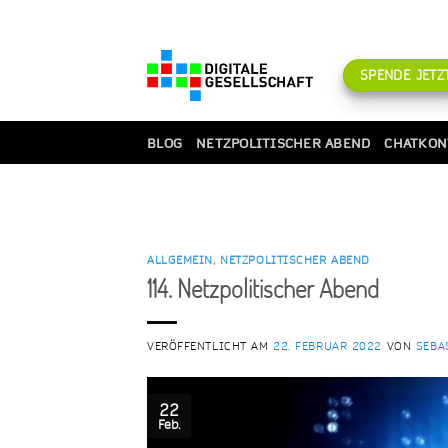
Zum
Inhalt
springen
SPENDE JETZT
BLOG
NETZPOLITISCHER ABEND
CHATKON
ALLGEMEIN
,
NETZPOLITISCHER ABEND
114. Netzpolitischer Abend
VERÖFFENTLICHT AM
22. FEBRUAR 2022
VON
SEBA
22
Feb.