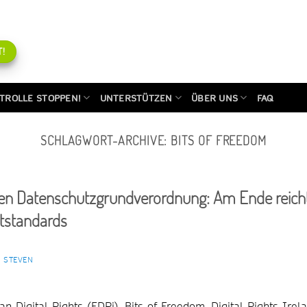
!
TROLLE STOPPEN!
UNTERSTÜTZEN
ÜBER UNS
FAQ
SCHLAGWORT-ARCHIVE:
BITS OF FREEDOM
hen Datenschutzgrundverordnung: Am Ende reich
ststandards
E STEVEN
igital Rights (EDRi), Bits of Freedom, Digital Rights Irela