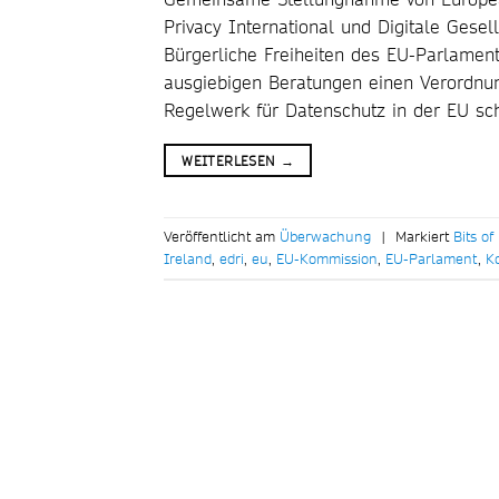
Privacy International und Digitale Gesel
Bürgerliche Freiheiten des EU-Parlame
ausgiebigen Beratungen einen Verordnungs
Regelwerk für Datenschutz in der EU sch
WEITERLESEN
→
Veröffentlicht am
Überwachung
|
Markiert
Bits o
Ireland
,
edri
,
eu
,
EU-Kommission
,
EU-Parlament
,
K