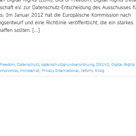
lschaft e.V. zur Datenschutz-Entscheidung des Ausschusses f
nts: Im Januar 2012 hat die Europäische Kommission nach
entwurf und eine Richtlinie veröffentlicht, die ein starkes
affen sollten. […]
f Freedom
,
Datenschutz
,
datenschutzgrundverordnung
,
DGSVO
,
Digital Rights
ompromiss
,
ministerrat
,
Privacy International
,
reform
,
trilog