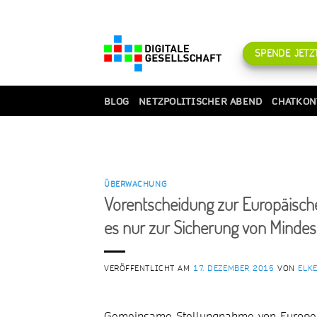
Zum
Inhalt
springen
SPENDE JETZT
BLOG
NETZPOLITISCHER ABEND
CHATKON
ÜBERWACHUNG
Vorentscheidung zur Europäisc
es nur zur Sicherung von Minde
VERÖFFENTLICHT AM
17. DEZEMBER 2015
VON
ELK
Gemeinsame Stellungnahme von European D