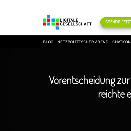
Zum
Inhalt
springen
SPENDE JETZT
BLOG
NETZPOLITISCHER ABEND
CHATKON
Vorentscheidung zu
reichte 