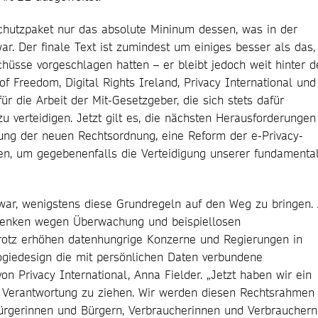
schutzpaket nur das absolute Mininum dessen, was in der
war. Der finale Text ist zumindest um einiges besser als das,
üsse vorgeschlagen hatten – er bleibt jedoch weit hinter d
of Freedom, Digital Rights Ireland, Privacy International und
für die Arbeit der Mit-Gesetzgeber, die sich stets dafür
u verteidigen. Jetzt gilt es, die nächsten Herausforderungen
ng der neuen Rechtsordnung, eine Reform der e-Privacy-
gen, um gegebenenfalls die Verteidigung unserer fundamenta
 war, wenigstens diese Grundregeln auf den Weg zu bringen. 
Bedenken wegen Überwachung und beispiellosen
trotz erhöhen datenhungrige Konzerne und Regierungen in
giedesign die mit persönlichen Daten verbundene
 von Privacy International, Anna Fielder. „Jetzt haben wir ein
r Verantwortung zu ziehen. Wir werden diesen Rechtsrahmen
ürgerinnen und Bürgern, Verbraucherinnen und Verbrauchern