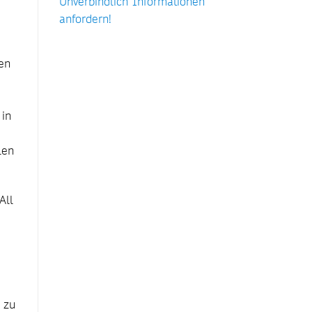
Unverbindlich Informationen
anfordern!
en
 in
len
All
 zu