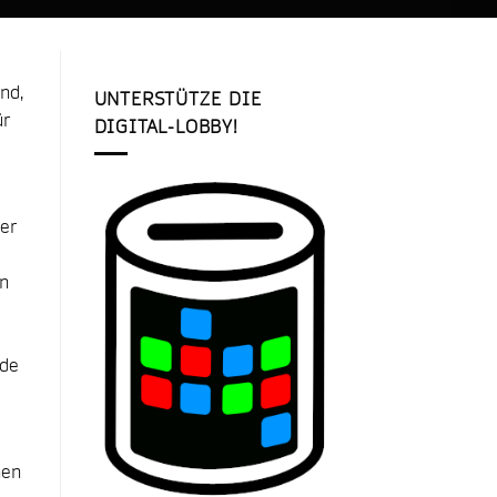
nd,
UNTERSTÜTZE DIE
ür
DIGITAL-LOBBY!
der
in
ide
nen