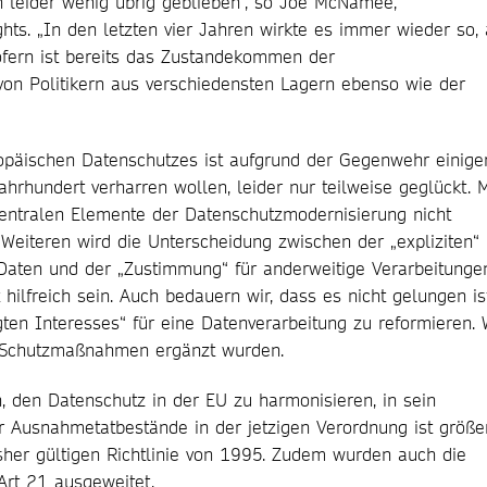
h leider wenig übrig geblieben“, so Joe McNamee,
hts. „In den letzten vier Jahren wirkte es immer wieder so, 
ofern ist bereits das Zustandekommen der
von Politikern aus verschiedensten Lagern ebenso wie der
opäischen Datenschutzes ist aufgrund der Gegenwehr einige
ahrhundert verharren wollen, leider nur teilweise geglückt. M
zentralen Elemente der Datenschutzmodernisierung nicht
Weiteren wird die Unterscheidung zwischen der „expliziten“
Daten und der „Zustimmung“ für anderweitige Verarbeitunge
ilfreich sein. Auch bedauern wir, dass es nicht gelungen is
en Interesses“ für eine Datenverarbeitung zu reformieren. 
e Schutzmaßnahmen ergänzt wurden.
 den Datenschutz in der EU zu harmonisieren, in sein
r Ausnahmetatbestände in der jetzigen Verordnung ist größe
bisher gültigen Richtlinie von 1995. Zudem wurden auch die
Art 21 ausgeweitet.