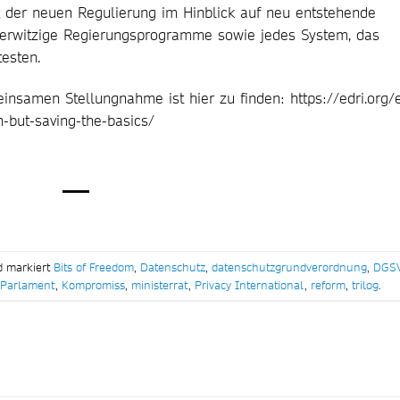
t der neuen Regulierung im Hinblick auf neu entstehende
berwitzige Regierungsprogramme sowie jedes System, das
esten.
insamen Stellungnahme ist hier zu finden: https://edri.org/
-but-saving-the-basics/
d markiert
Bits of Freedom
,
Datenschutz
,
datenschutzgrundverordnung
,
DGS
Parlament
,
Kompromiss
,
ministerrat
,
Privacy International
,
reform
,
trilog
.