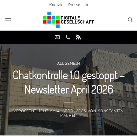
Zum
Kontakt
Presse
m
Inhalt
springen
ALLGEMEIN
Chatkontrolle 1.0 gestoppt –
Newsletter April 2026
VERÖFFENTLICHT AM
4. APRIL 2026
VON
KONSTANTIN
MACHER