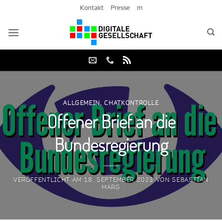
Zum
Kontakt
Presse
m
Inhalt
springen
ALLGEMEIN
,
CHATKONTROLLE
Offener Brief an die
Bundesregierung
VERÖFFENTLICHT AM
18. SEPTEMBER 2023
VON
SEBASTIAN
MARG