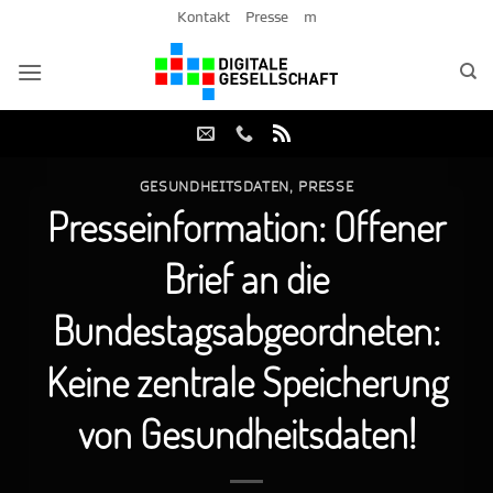
Zum
Kontakt
Presse
m
Inhalt
springen
GESUNDHEITSDATEN
,
PRESSE
Presseinformation: Offener
Brief an die
Bundestagsabgeordneten:
Keine zentrale Speicherung
von Gesundheitsdaten!