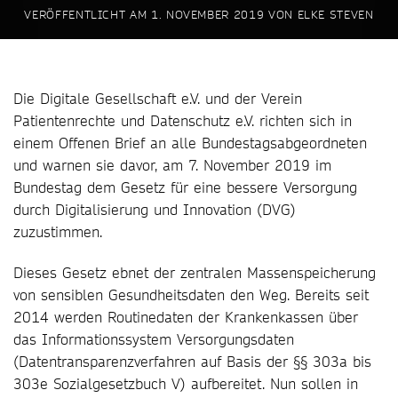
VERÖFFENTLICHT AM
1. NOVEMBER 2019
VON
ELKE STEVEN
Die Digitale Gesellschaft e.V. und der Verein
Patientenrechte und Datenschutz e.V. richten sich in
einem Offenen Brief an alle Bundestagsabgeordneten
und warnen sie davor, am 7. November 2019 im
Bundestag dem Gesetz für eine bessere Versorgung
durch Digitalisierung und Innovation (DVG)
zuzustimmen.
Dieses Gesetz ebnet der zentralen Massenspeicherung
von sensiblen Gesundheitsdaten den Weg. Bereits seit
2014 werden Routinedaten der Krankenkassen über
das Informationssystem Versor­gungs­­­­­­daten
(Datentransparenzverfahren auf Basis der §§ 303a bis
303e Sozialge­setz­buch V) aufbereitet. Nun sollen in