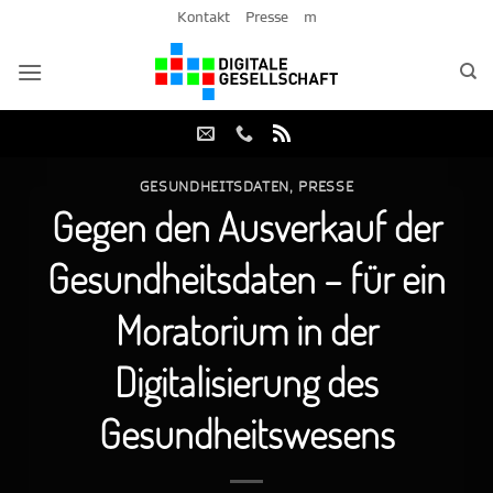
Zum
Kontakt
Presse
m
Inhalt
springen
GESUNDHEITSDATEN
,
PRESSE
Gegen den Ausverkauf der
Gesundheitsdaten – für ein
Moratorium in der
Digitalisierung des
Gesundheitswesens