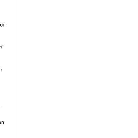
von
er
ür
r
n