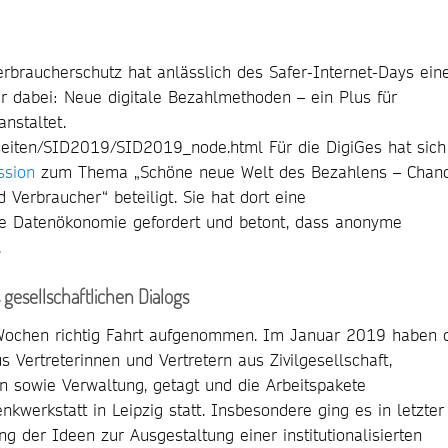
rbraucherschutz hat anlässlich des Safer-Internet-Days ein
dabei: Neue digitale Bezahlmethoden – ein Plus für
nstaltet.
eiten/SID2019/SID2019_node.html Für die DigiGes hat sich
ssion
zum Thema „Schöne neue Welt des Bezahlens – Chan
 Verbraucher“ beteiligt. Sie hat dort eine
ie Datenökonomie gefordert und betont, dass anonyme
.
s gesellschaftlichen Dialogs
Wochen richtig Fahrt aufgenommen. Im Januar 2019 haben 
 Vertreterinnen und Vertretern aus Zivilgesellschaft,
en sowie Verwaltung, getagt und die Arbeitspakete
nkwerkstatt in Leipzig statt. Insbesondere ging es in letzter
ng der Ideen zur Ausgestaltung einer institutionalisierten