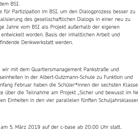
dem BSI.
ie für Partizipation im BSI, um den Dialogprozess besser zu
nalisierung des gesellschaftlichen Dialogs in einer neu zu
nige Jahre vom BSI als Projekt außerhalb der eigenen
t entwickelt worden. Basis der inhaltlichen Arbeit und
tfindende Denkwerkstatt werden.
n wir mit dem Quartiersmanagement Pankstraße und
htseinheiten in der Albert-Gutzmann-Schule zu Funktion und
nfang Februar haben die Schüler*innen der sechsten Klass
ate über die Teilnahme am Projekt „Sicher und bewusst im Ne
n Einheiten in den vier parallelen fünften Schuljahrsklassen
t am 5. März 2019 auf der c-base ab 20:00 Uhr statt.