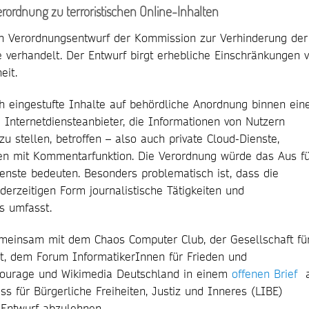
erordnung zu terroristischen Online-Inhalten
en Verordnungsentwurf der Kommission zur Verhinderung der
te verhandelt. Der Entwurf birgt erhebliche Einschränkungen 
eit.
ch eingestufte Inhalte auf behördliche Anordnung binnen ein
 Internetdiensteanbieter, die Informationen von Nutzern
zu stellen, betroffen – also auch private Cloud-Dienste,
en mit Kommentarfunktion. Die Verordnung würde das Aus f
ienste bedeuten. Besonders problematisch ist, dass die
r derzeitigen Form journalistische Tätigkeiten und
s umfasst.
 gemeinsam mit dem Chaos Computer Club, der Gesellschaft fü
gst, dem Forum InformatikerInnen für Frieden und
alcourage und Wikimedia Deutschland in einem
offenen Brief
a
 für Bürgerliche Freiheiten, Justiz und Inneres (LIBE)
 Entwurf abzulehnen.