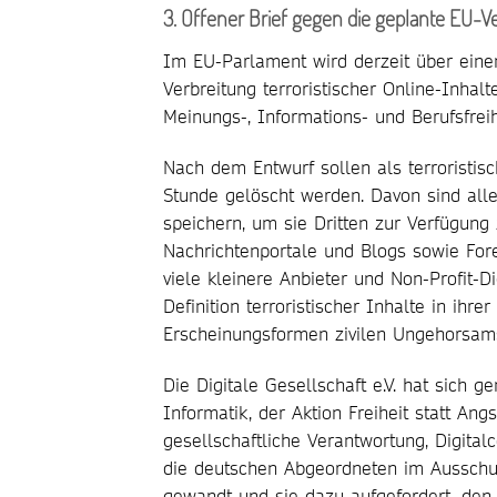
3. Offener Brief gegen die geplante EU-V
Im EU-Parlament wird derzeit über ein
Verbreitung terroristischer Online-Inhal
Meinungs-, Informations- und Berufsfreih
Nach dem Entwurf sollen als terroristis
Stunde gelöscht werden. Davon sind alle
speichern, um sie Dritten zur Verfügung 
Nachrichtenportale und Blogs sowie For
viele kleinere Anbieter und Non-Profit-D
Definition terroristischer Inhalte in ihre
Erscheinungsformen zivilen Ungehorsam
Die Digitale Gesellschaft e.V. hat sich
Informatik, der Aktion Freiheit statt An
gesellschaftliche Verantwortung, Digit
die deutschen Abgeordneten im Ausschuss
gewandt und sie dazu aufgefordert, den