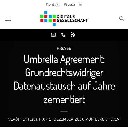
Zum
Kontakt
Presse
m
Inhalt
springen
PRESSE
Umbrella Agreement:
Grundrechtswidriger
Datenaustausch auf Jahre
zementiert
VERÖFFENTLICHT AM
1. DEZEMBER 2016
VON
ELKE STEVEN