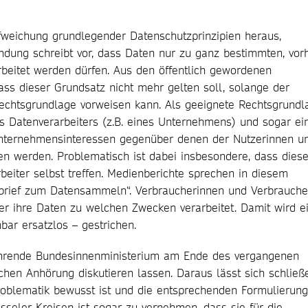
ufweichung grundlegender Datenschutzprinzipien heraus,
ndung schreibt vor, dass Daten nur zu ganz bestimmten, vor
beitet werden dürfen. Aus den öffentlich gewordenen
ss dieser Grundsatz nicht mehr gelten soll, solange der
Rechtsgrundlage vorweisen kann. Als geeignete Rechtsgrundl
es Datenverarbeiters (z.B. eines Unternehmens) und sogar ei
 Unternehmensinteressen gegenüber denen der Nutzerinnen u
en werden. Problematisch ist dabei insbesondere, dass dies
eiter selbst treffen. Medienberichte sprechen in diesem
rief zum Datensammeln“. Verbraucherinnen und Verbrauche
r ihre Daten zu welchen Zwecken verarbeitet. Damit wird e
ar ersatzlos – gestrichen.
führende Bundesinnenministerium am Ende des vergangenen
lichen Anhörung diskutieren lassen. Daraus lässt sich schließ
roblematik bewusst ist und die entsprechenden Formulierun
sseler Kreisen ist sogar zu vernehmen, dass sie für die