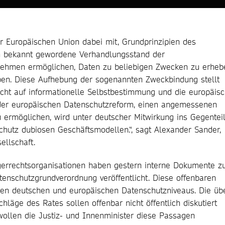
r Europäischen Union dabei mit, Grundprinzipien des
n bekannt gewordene Verhandlungsstand der
ehmen ermöglichen, Daten zu beliebigen Zwecken zu erheb
eben. Diese Aufhebung der sogenannten Zweckbindung stellt
cht auf informationelle Selbstbestimmung und die europäis
 der europäischen Datenschutzreform, einen angemessenen
u ermöglichen, wird unter deutscher Mitwirkung ins Gegentei
chutz dubiosen Geschäftsmodellen.“, sagt Alexander Sander,
ellschaft.
gerrechtsorganisationen haben gestern interne Dokumente 
enschutzgrundverordnung veröffentlicht. Diese offenbaren
den deutschen und europäischen Datenschutzniveaus. Die üb
äge des Rates sollen offenbar nicht öffentlich diskutiert
wollen die Justiz- und Innenminister diese Passagen