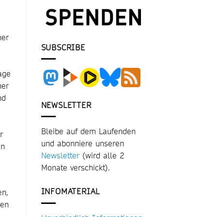
her
SUBSCRIBE
age
ner
nd
NEWSLETTER
e
Bleibe auf dem Laufenden
r
und abonniere unseren
in
Newsletter
(wird alle 2
Monate verschickt).
INFOMATERIAL
en,
gen