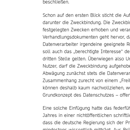
beschließen.
Schon auf den ersten Blick sticht die A
darunter die Zweckbindung. Die Zweckbi
festgelegten Zwecken erhoben und verar
Verhandlungsdokumenten geht hervor, da
Datenverarbeiter irgendeine geeignete 
soll auch das „berechtigte Interesse“ d
dritten Stelle gelten. Überwiegen also
Nutzer, darf die Zweckbindung aufgehob
Abwägung zunächst stets die Datenverarb
Zusammenhang zurecht von einem „Freib
können deshalb kaum nachvollziehen, we
Grundkonzept des Datenschutzes – offenb
Eine solche Einfügung hatte das feder
Jahres in einer nichtöffentlichen schrift
dass die deutsche Regierung sich der P
mindestens wissentlich mitträgt. Aus Brü