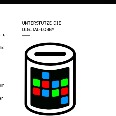
UNTERSTÜTZE DIE
DIGITAL-LOBBY!
en,
che
l
zum
er