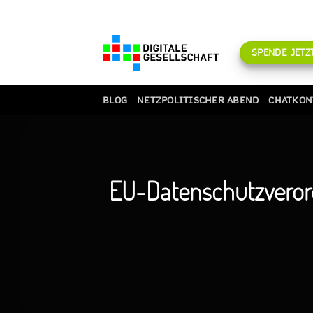
Zum
Inhalt
springen
SPENDE JETZT
BLOG
NETZPOLITISCHER ABEND
CHATKON
EU-Datenschutzveror