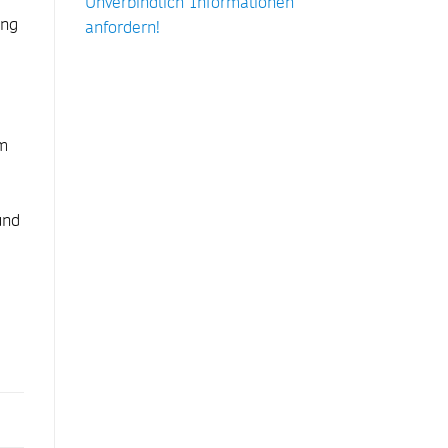
Unverbindlich Informationen
ung
anfordern!
im
und