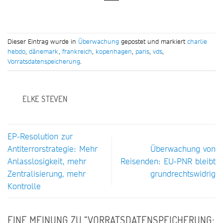
Dieser Eintrag wurde in
Überwachung
gepostet und markiert
charlie
hebdo
,
dänemark
,
frankreich
,
kopenhagen
,
paris
,
vds
,
Vorratsdatenspeicherung
.
ELKE STEVEN
EP-Resolution zur
Antiterrorstrategie: Mehr
Überwachung von
Anlasslosigkeit, mehr
Reisenden: EU-PNR bleibt
Zentralisierung, mehr
grundrechtswidrig
Kontrolle
EINE MEINUNG ZU “
VORRATSDATENSPEICHERUNG: