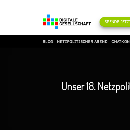
Zum
Inhalt
springen
SPENDE JETZT
BLOG
NETZPOLITISCHER ABEND
CHATKON
Unser 18. Netzpol