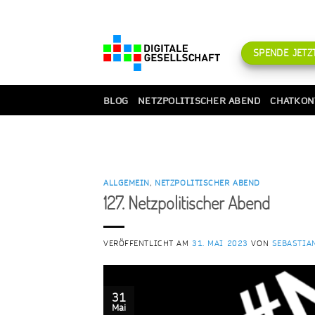
Zum
Inhalt
springen
SPENDE JETZT
BLOG
NETZPOLITISCHER ABEND
CHATKON
ALLGEMEIN
,
NETZPOLITISCHER ABEND
127. Netzpolitischer Abend
VERÖFFENTLICHT AM
31. MAI 2023
VON
SEBASTIA
31
Mai