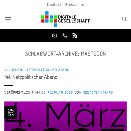
Zum
Kontakt
Presse
m
Inhalt
springen
SCHLAGWORT-ARCHIVE:
MASTODON
ALLGEMEIN
,
NETZPOLITISCHER ABEND
144. Netzpolitischer Abend
VERÖFFENTLICHT AM
25. FEBRUAR 2025
VON
SEBASTIAN MARG
25
Feb.