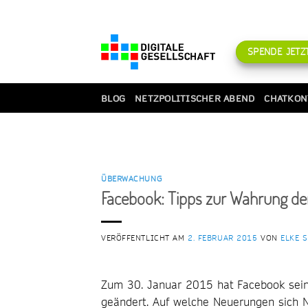
Zum
Inhalt
springen
SPENDE JETZT
BLOG
NETZPOLITISCHER ABEND
CHATKON
ÜBERWACHUNG
Facebook: Tipps zur Wahrung de
VERÖFFENTLICHT AM
2. FEBRUAR 2015
VON
ELKE 
Zum 30. Januar 2015 hat Facebook sein
geändert. Auf welche Neuerungen sich 