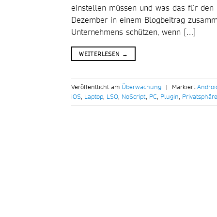
einstellen müssen und was das für den S
Dezember in einem Blogbeitrag zusamm
Unternehmens schützen, wenn […]
WEITERLESEN
→
Veröffentlicht am
Überwachung
|
Markiert
Androi
iOS
,
Laptop
,
LSO
,
NoScript
,
PC
,
Plugin
,
Privatsphär