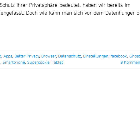
chutz ihrer Privatsphäre bedeutet, haben wir bereits im
engefasst. Doch wie kann man sich vor dem Datenhunger d
d
,
Apps
,
Better Privacy
,
Browser
,
Datenschutz
,
Einstellungen
,
facebook
,
Ghost
e
,
Smartphone
,
Supercookie
,
Tablet
3
Komment