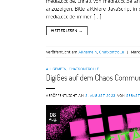
media.ccc.de. Inhalt von media.ccc.de a
anzuzeigen. Bitte aktiviere JavaScript i
media.ccc.de immer […]
WEITERLESEN
→
Veröffentlicht am
Allgemein
,
Chatkontrolle
|
Mark
ALLGEMEIN
,
CHATKONTROLLE
DigiGes auf dem Chaos Commun
VERÖFFENTLICHT AM
8. AUGUST 2023
VON
SEBAST
08
Aug.