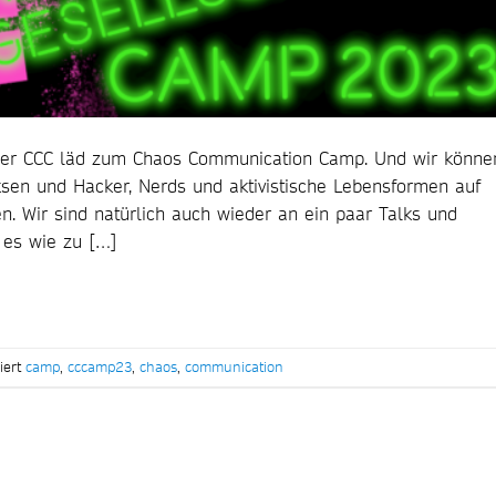
: Der CCC läd zum Chaos Communication Camp. Und wir könne
en und Hacker, Nerds und aktivistische Lebensformen auf
n. Wir sind natürlich auch wieder an ein paar Talks und
t es wie zu […]
iert
camp
,
cccamp23
,
chaos
,
communication