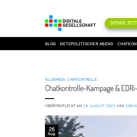
Zum
Inhalt
springen
SPENDE JETZT
BLOG
NETZPOLITISCHER ABEND
CHATKON
ALLGEMEIN
,
CHATKONTROLLE
Chatkontrolle-Kampage & EDRi
VERÖFFENTLICHT AM
26. AUGUST 2023
VON
SEBA
26
Aug.