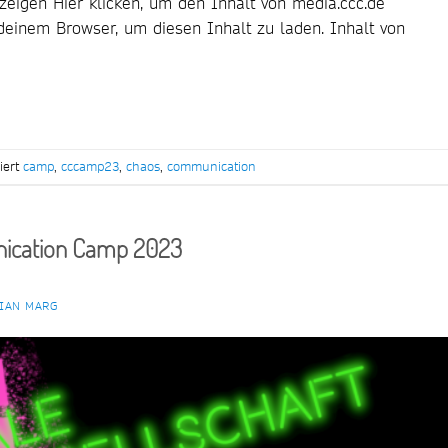
nzeigen Hier klicken, um den Inhalt von media.ccc.de
n deinem Browser, um diesen Inhalt zu laden. Inhalt von
iert
camp
,
cccamp23
,
chaos
,
communication
ication Camp 2023
IAN MARG