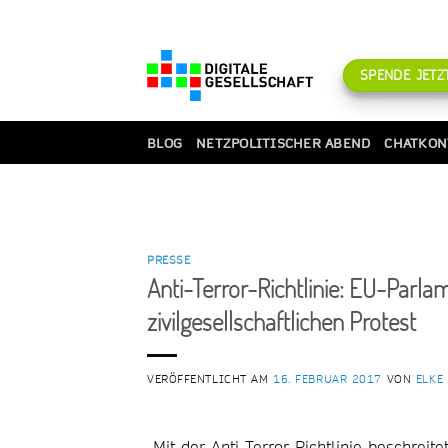
Zum
Inhalt
springen
SPENDE JETZT
BLOG
NETZPOLITISCHER ABEND
CHATKON
PRESSE
Anti-Terror-Richtlinie: EU-Parl
zivilgesellschaftlichen Protest
VERÖFFENTLICHT AM
16. FEBRUAR 2017
VON
ELKE
„Mit der Anti-Terror-Richtlinie beschreit