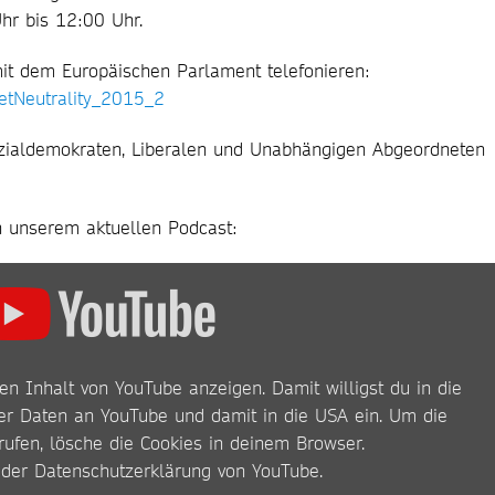
hr bis 12:00 Uhr.
mit dem Europäischen Parlament telefonieren:
NetNeutrality_2015_2
ozialdemokraten, Liberalen und Unabhängigen Abgeordneten
n unserem aktuellen Podcast:
en Inhalt von YouTube anzeigen. Damit willigst du in die
r Daten an YouTube und damit in die USA ein. Um die
rufen, lösche die Cookies in deinem Browser.
 der
Datenschutzerklärung von YouTube
.