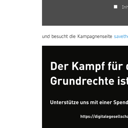
In
und besucht die Kampagnenseite
saveth