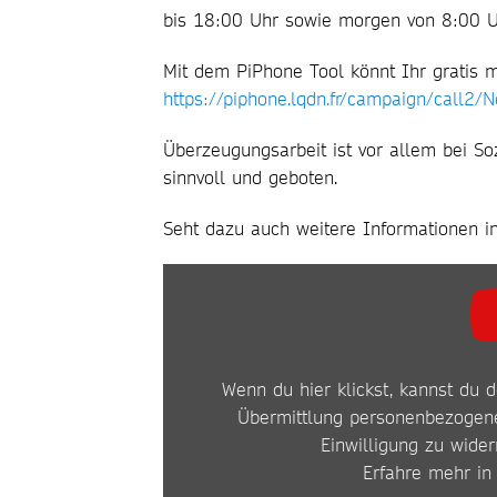
bis 18:00 Uhr sowie morgen von 8:00 U
Mit dem PiPhone Tool könnt Ihr gratis 
https://piphone.lqdn.fr/campaign/call2/
Überzeugungsarbeit ist vor allem bei S
sinnvoll und geboten.
Seht dazu auch weitere Informationen i
INHALT
VON
YOUTUBE
Wenn du hier klickst, kannst du d
ANZEIGEN
Übermittlung personenbezogene
Einwilligung zu wider
Erfahre mehr in