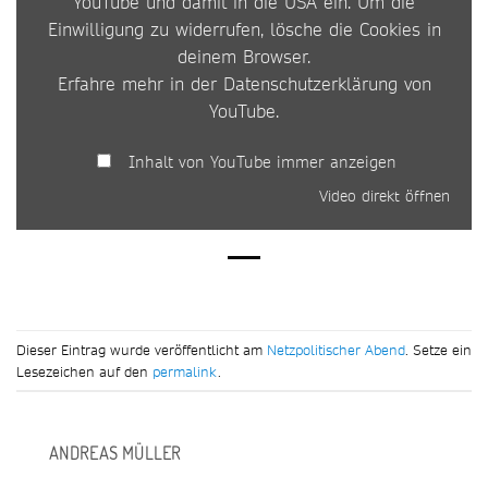
YouTube und damit in die USA ein. Um die
Einwilligung zu widerrufen, lösche die Cookies in
deinem Browser.
Erfahre mehr in der
Datenschutzerklärung von
YouTube
.
Inhalt von YouTube immer anzeigen
Video direkt öffnen
Dieser Eintrag wurde veröffentlicht am
Netzpolitischer Abend
. Setze ein
Lesezeichen auf den
permalink
.
ANDREAS MÜLLER