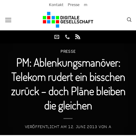
Zum
Kontakt
Presse
m
Inhalt
springen
PRESSE
PM: Ablenkungsmanöver:
Telekom rudert ein bisschen
zurück – doch Pläne bleiben
die gleichen
VERÖFFENTLICHT AM
12. JUNI 2013
VON
A