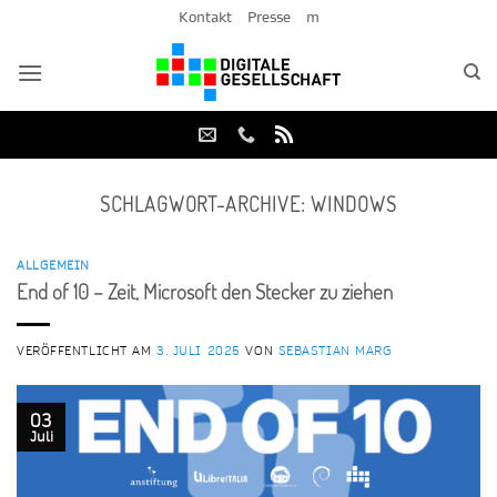
Zum
Kontakt
Presse
m
Inhalt
springen
SCHLAGWORT-ARCHIVE:
WINDOWS
ALLGEMEIN
End of 10 – Zeit, Microsoft den Stecker zu ziehen
VERÖFFENTLICHT AM
3. JULI 2025
VON
SEBASTIAN MARG
03
Juli