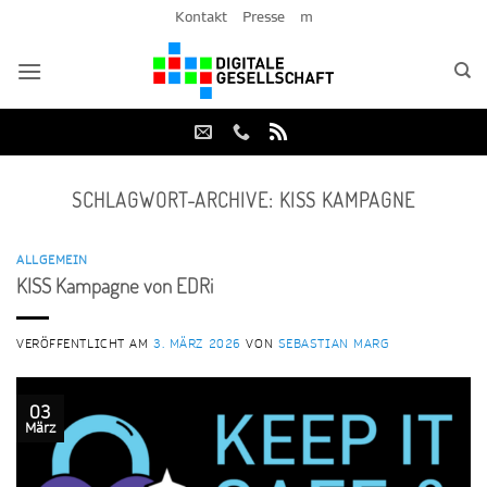
Zum
Kontakt
Presse
m
Inhalt
springen
SCHLAGWORT-ARCHIVE:
KISS KAMPAGNE
ALLGEMEIN
KISS Kampagne von EDRi
VERÖFFENTLICHT AM
3. MÄRZ 2026
VON
SEBASTIAN MARG
03
März