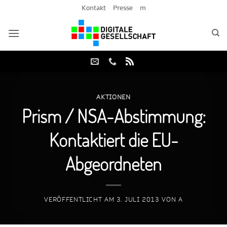
Zum
Kontakt
Presse
m
Inhalt
springen
AKTIONEN
Prism / NSA-Abstimmung:
Kontaktiert die EU-
Abgeordneten
VERÖFFENTLICHT AM
3. JULI 2013
VON
A