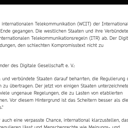
r internationalen Telekommunikation (WCIT) der Internationa
Ende gegangen. Die westlichen Staaten und ihre Verbündet
nternationalen Telekommunikationsregeln (ITR) ab. Der Digit
eidungen, den schlechten Kompromisstext nicht zu
der des Digitale Gesellschaft e. V.:
na und verbündete Staaten darauf beharrten, die Regulierung 
 zu übertragen. Der jetzt von einigen Staaten unterzeichnet
viele ungenaue Regelungen, die zu Lasten von etablierten
n. Vor diesem Hintergrund ist das Scheitern besser als di
.“
auch eine verpasste Chance, international klarzustellen, da
l regulieren lässt und Menschenrechte wie Meinungs- und