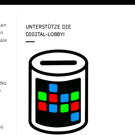
len
UNTERSTÜTZE DIE
en
DIGITAL-LOBBY!
ale
des
e
e
ss