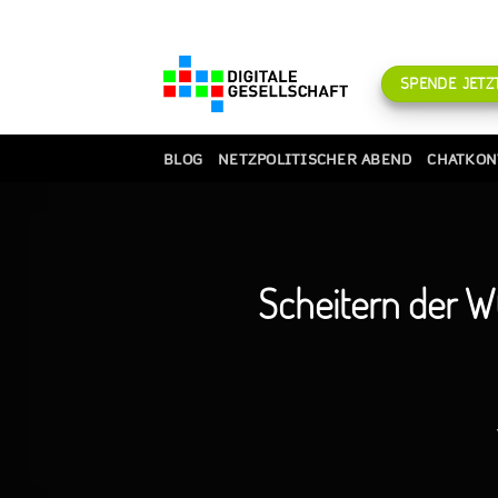
Zum
Inhalt
springen
SPENDE JETZT
BLOG
NETZPOLITISCHER ABEND
CHATKON
Scheitern der W