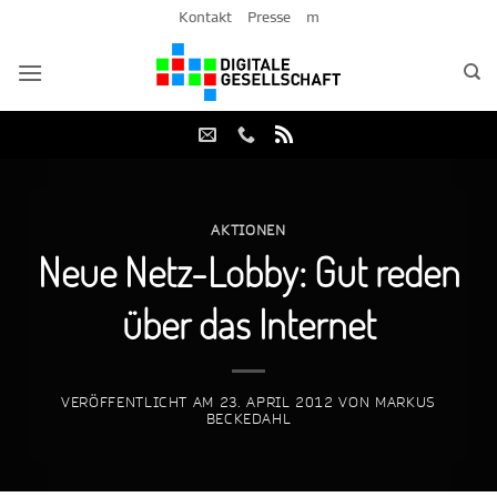
Zum
Kontakt
Presse
m
Inhalt
springen
AKTIONEN
Neue Netz-Lobby: Gut reden
über das Internet
VERÖFFENTLICHT AM
23. APRIL 2012
VON
MARKUS
BECKEDAHL