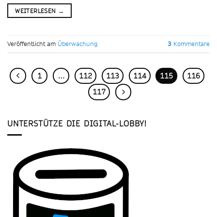
WEITERLESEN
→
Veröffentlicht am
Überwachung
3
Kommentare
1
…
112
113
114
115
116
117
UNTERSTÜTZE DIE DIGITAL-LOBBY!