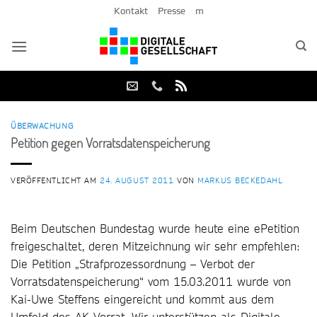
Zum
Kontakt
Presse
m
Inhalt
springen
ÜBERWACHUNG
Petition gegen Vorratsdatenspeicherung
VERÖFFENTLICHT AM
24. AUGUST 2011
VON
MARKUS BECKEDAHL
Beim Deutschen Bundestag wurde heute eine ePetition
freigeschaltet, deren Mitzeichnung wir sehr empfehlen:
Die Petition „Strafprozessordnung – Verbot der
Vorratsdatenspeicherung“ vom 15.03.2011 wurde von
Kai-Uwe Steffens eingereicht und kommt aus dem
Umfeld des AK Vorrat. Wir unterstützen als Digitale