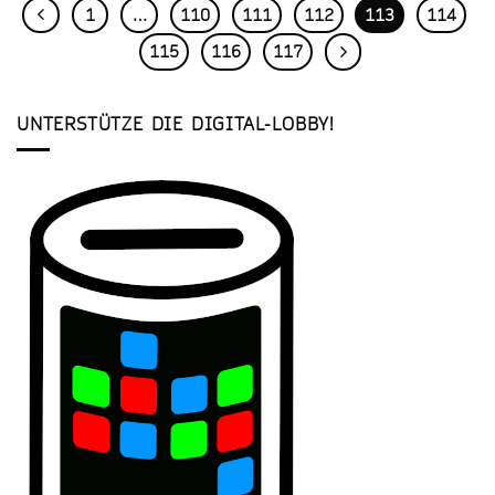
1
…
110
111
112
113
114
115
116
117
UNTERSTÜTZE DIE DIGITAL-LOBBY!