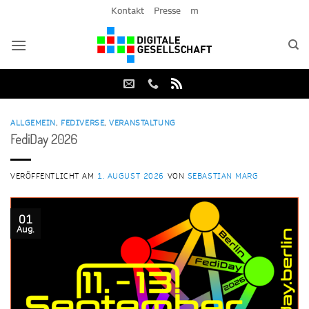
Zum
Kontakt
Presse
m
Inhalt
springen
ALLGEMEIN
,
FEDIVERSE
,
VERANSTALTUNG
FediDay 2026
VERÖFFENTLICHT AM
1. AUGUST 2026
VON
SEBASTIAN MARG
01
Aug.