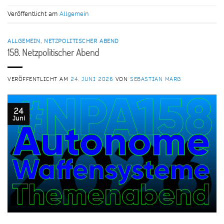
Veröffentlicht am
Allgemein
ALLGEMEIN
,
NETZPOLITISCHER ABEND
158. Netzpolitischer Abend
VERÖFFENTLICHT AM
24. JUNI 2026
VON
SEBASTIAN MARG
24
Juni