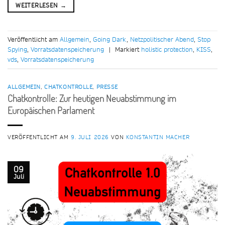
WEITERLESEN
→
Veröffentlicht am
Allgemein
,
Going Dark
,
Netzpolitischer Abend
,
Stop
Spying
,
Vorratsdatenspeicherung
|
Markiert
holistic protection
,
KISS
,
vds
,
Vorratsdatenspeicherung
ALLGEMEIN
,
CHATKONTROLLE
,
PRESSE
Chatkontrolle: Zur heutigen Neuabstimmung im
Europäischen Parlament
VERÖFFENTLICHT AM
9. JULI 2026
VON
KONSTANTIN MACHER
09
Juli